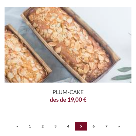
PLUM-CAKE
des de
19,00
€
«
1
2
3
4
5
6
7
»