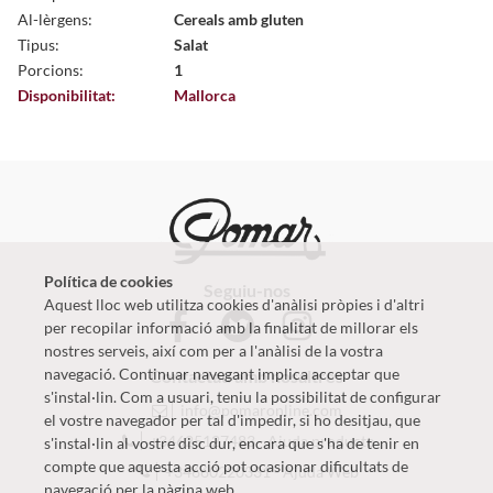
Al-lèrgens:
Cereals amb gluten
Tipus:
Salat
Porcions:
1
Disponibilitat:
Mallorca
Política de cookies
Seguiu-nos
Aquest lloc web utilitza cookies d'anàlisi pròpies i d'altri
per recopilar informació amb la finalitat de millorar els
nostres serveis, així com per a l'anàlisi de la vostra
navegació. Continuar navegant implica acceptar que
Contactau amb nosaltres
s'instal·lin. Com a usuari, teniu la possibilitat de configurar
info@pomaronline.com
el vostre navegador per tal d'impedir, si ho desitjau, que
+34625127483
-
Ajuda producte
s'instal·lin al vostre disc dur, encara que s'ha de tenir en
compte que aquesta acció pot ocasionar dificultats de
+34660220331
-
Ajuda Web
navegació per la pàgina web.