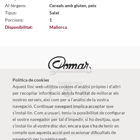
Al-lèrgens:
Cereals amb gluten, peix
Tipus:
Salat
Porcions:
1
Disponibilitat:
Mallorca
Política de cookies
Seguiu-nos
Aquest lloc web utilitza cookies d'anàlisi pròpies i d'altri
per recopilar informació amb la finalitat de millorar els
nostres serveis, així com per a l'anàlisi de la vostra
navegació. Continuar navegant implica acceptar que
Contactau amb nosaltres
s'instal·lin. Com a usuari, teniu la possibilitat de configurar
info@pomaronline.com
el vostre navegador per tal d'impedir, si ho desitjau, que
+34625127483
-
Ajuda producte
s'instal·lin al vostre disc dur, encara que s'ha de tenir en
compte que aquesta acció pot ocasionar dificultats de
+34660220331
-
Ajuda Web
navegació per la pàgina web.