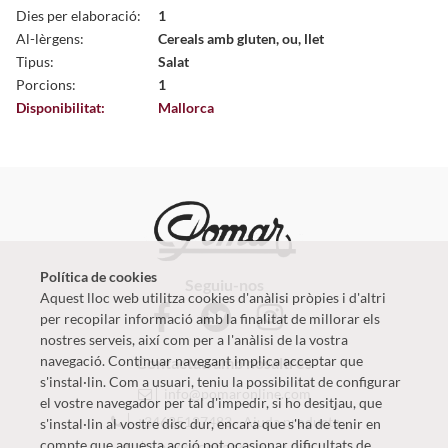
Dies per elaboració:
1
Al-lèrgens:
Cereals amb gluten, ou, llet
Tipus:
Salat
Porcions:
1
Disponibilitat:
Mallorca
Política de cookies
Seguiu-nos
Aquest lloc web utilitza cookies d'anàlisi pròpies i d'altri
per recopilar informació amb la finalitat de millorar els
nostres serveis, així com per a l'anàlisi de la vostra
navegació. Continuar navegant implica acceptar que
Contactau amb nosaltres
s'instal·lin. Com a usuari, teniu la possibilitat de configurar
info@pomaronline.com
el vostre navegador per tal d'impedir, si ho desitjau, que
+34625127483
-
Ajuda producte
s'instal·lin al vostre disc dur, encara que s'ha de tenir en
compte que aquesta acció pot ocasionar dificultats de