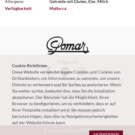
Allergene:
Getreide mit Gluten, Eier, Milch
Verfügbarkeit:
Mallorca
Folge uns
Cookie-Richtlinien
Diese Website verwendet eigene Cookies und Cookies von
Drittanbietern, um Informationen zu sammeln, um unsere
Dienste zu verbessern und Ihr Surfen zu analysieren. Wenn
Kontaktieren Sie uns
Sie weiter surfen, bedeutet dies, dass Sie die Installation
info@pomaronline.com
akzeptieren. Der Benutzer hat die Möglichkeit, Ihren
+34625127483
-
Produkt hilfe
Browser zu konfigurieren, um zu verhindern, dass er auf
Ihrer Festplatte installiert wird. Sie müssen jedoch
+34660220331
-
Web hilfe
berücksichtigen, dass dies zu Navigationsschwierigkeiten
auf der Website führen kann
© pomaronline.com 2026
AKZEPTIEREN