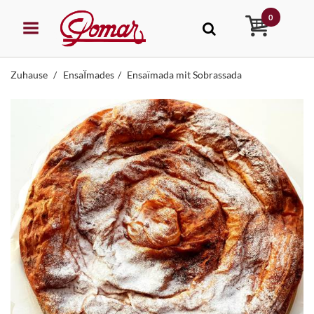
0
Zuhause
EnsaÏmades
Ensaïmada mit Sobrassada
STEHUNG