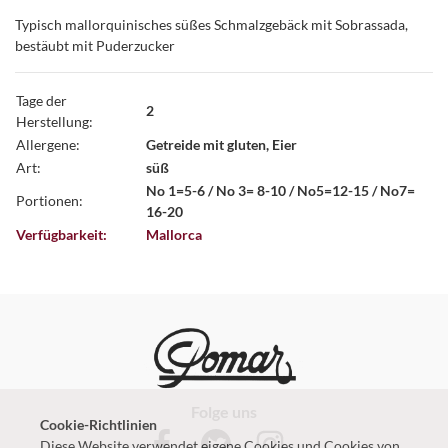
Typisch mallorquinisches süßes Schmalzgebäck mit Sobrassada,
bestäubt mit Puderzucker
Tage der
2
Herstellung:
Allergene:
Getreide mit gluten, Eier
Art:
süß
No 1=5-6 / No 3= 8-10 / No5=12-15 / No7=
Portionen:
16-20
Verfügbarkeit:
Mallorca
Folge uns
Cookie-Richtlinien
Diese Website verwendet eigene Cookies und Cookies von