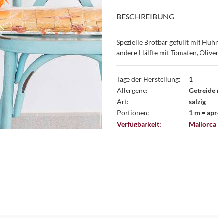
BESCHREIBUNG
Spezielle Brotbar gefüllt mit Hü
andere Hälfte mit Tomaten, Olive
Tage der Herstellung:
1
Allergene:
Getreide 
Art:
salzig
Portionen:
1 m = apr
Verfügbarkeit:
Mallorca