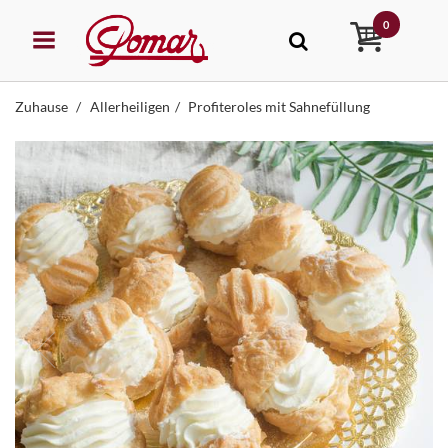
0
Zuhause
Allerheiligen
Profiteroles mit Sahnefüllung
STEHUNG