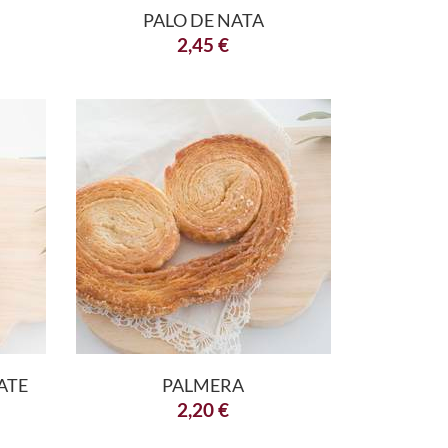
PALO DE NATA
2,45
€
ATE
PALMERA
2,20
€