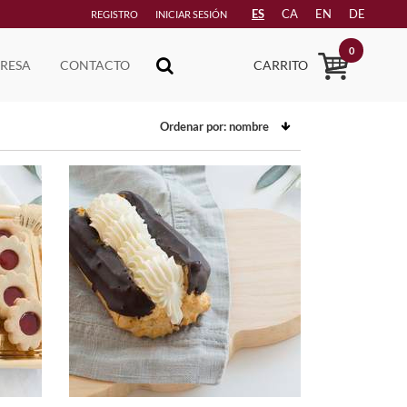
ES
CA
EN
DE
REGISTRO
INICIAR SESIÓN
0
RESA
CONTACTO
CARRITO
Ordenar por:
nombre