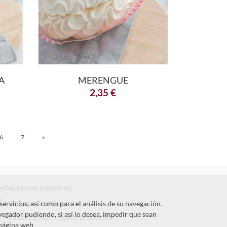
A
MERENGUE
2,35
€
6
7
»
ntacta con nosotros
info@pomaronline.com
servicios, así como para el análisis de su navegación.
vegador pudiendo, si así lo desea, impedir que sean
+34625127483
-
Ayuda productos
 página web