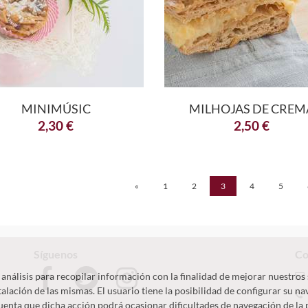
MINIMÚSIC
MILHOJAS DE CREM
2,30
€
2,50
€
«
1
2
3
4
5
Síguenos
Co
 análisis para recopilar información con la finalidad de mejorar nuestros 
alación de las mismas. El usuario tiene la posibilidad de configurar su na
cuenta que dicha acción podrá ocasionar dificultades de navegación de la