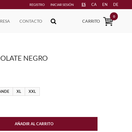
ES
CA
EN
DE
REGISTRO
INICIAR SESIÓN
0
RESA
CONTACTO
CARRITO
OLATE NEGRO
ANDE
XL
XXL
AÑADIR AL CARRITO