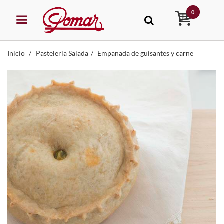
0
Inicio
Pasteleria Salada
Empanada de guisantes y carne