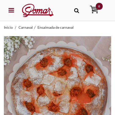
0
Inicio
Carnaval
Ensaimada de carnaval