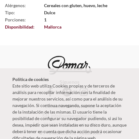
Alérgenos:
Cereales con gluten, huevo, leche
Tipo:
Dulce
Porciones:
1
Disponibilidad:
Mallorca
Política de cookies
Síguenos
Este sitio web utiliza Cookies propias y de terceros de
análisis para recopilar información con la finalidad de
mejorar nuestros servicios, así como para el análisis de su
navegación. Si continua navegando, supone la aceptación
Contacta con nosotros
de la instalación de las mismas. El usuario tiene la
info@pomaronline.com
posibilidad de configurar su navegador pudiendo, si así lo
+34625127483
-
Ayuda productos
desea, impedir que sean instaladas en su disco duro, aunque
deberá tener en cuenta que dicha acción podrá ocasionar
+34660220331
-
Ayuda Web
dificultades de navegación de la página web