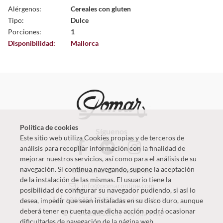
Alérgenos:
Cereales con gluten
Tipo:
Dulce
Porciones:
1
Disponibilidad:
Mallorca
Política de cookies
Síguenos
Este sitio web utiliza Cookies propias y de terceros de
análisis para recopilar información con la finalidad de
mejorar nuestros servicios, así como para el análisis de su
navegación. Si continua navegando, supone la aceptación
Contacta con nosotros
de la instalación de las mismas. El usuario tiene la
info@pomaronline.com
posibilidad de configurar su navegador pudiendo, si así lo
+34625127483
-
Ayuda productos
desea, impedir que sean instaladas en su disco duro, aunque
deberá tener en cuenta que dicha acción podrá ocasionar
+34660220331
-
Ayuda Web
dificultades de navegación de la página web