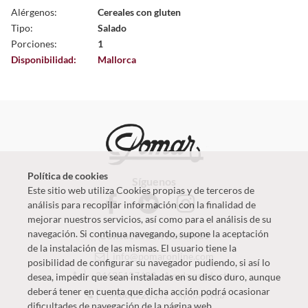
Alérgenos:
Cereales con gluten
Tipo:
Salado
Porciones:
1
Disponibilidad:
Mallorca
Política de cookies
Síguenos
Este sitio web utiliza Cookies propias y de terceros de
análisis para recopilar información con la finalidad de
mejorar nuestros servicios, así como para el análisis de su
navegación. Si continua navegando, supone la aceptación
Contacta con nosotros
de la instalación de las mismas. El usuario tiene la
info@pomaronline.com
posibilidad de configurar su navegador pudiendo, si así lo
+34625127483
-
Ayuda productos
desea, impedir que sean instaladas en su disco duro, aunque
deberá tener en cuenta que dicha acción podrá ocasionar
+34660220331
-
Ayuda Web
dificultades de navegación de la página web